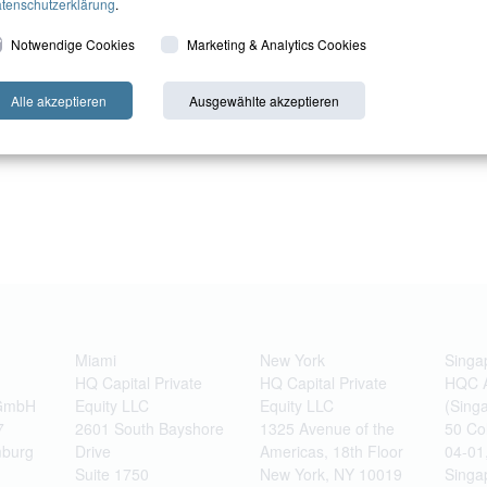
tenschutzerklärung
.
Notwendige Cookies
Marketing & Analytics Cookies
Alle akzeptieren
Ausgewählte akzeptieren
Miami
New York
Singa
HQ Capital Private
HQ Capital Private
HQC 
 GmbH
Equity LLC
Equity LLC
(Singa
7
2601 South Bayshore
1325 Avenue of the
50 Co
burg
Drive
Americas, 18th Floor
04-01
Suite 1750
New York, NY 10019
Singa