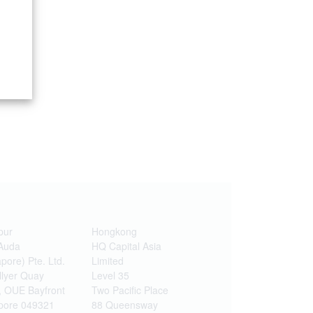
pur
Hongkong
Auda
HQ Capital Asia
pore) Pte. Ltd.
Limited
llyer Quay
Level 35
, OUE Bayfront
Two Pacific Place
pore 049321
88 Queensway