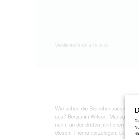
Veröffentlicht am 8.12.2023
Wie sehen die Branchenaussichten f
D
aus? Benjamin Wilson, Managing Dir
Di
nahm an der dritten jährlichen Buyo
Nu
diesem Thema darzulegen.
Lesen Si
dü