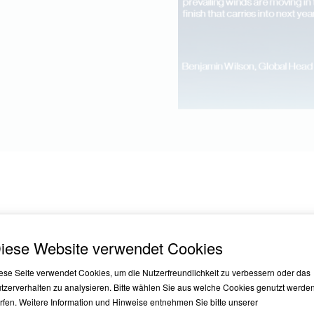
ür den Private-Equity-Secondaries-Markt im Jahr 2024
iese Website verwendet Cookies
ector und Global Head of Secondaries bei HQ Capital,
ese Seite verwendet Cookies, um die Nutzerfreundlichkeit zu verbessern oder das
uts-Secondaries-Diskussion teil, um seine Erkenntnisse zu
tzerverhalten zu analysieren. Bitte wählen Sie aus welche Cookies genutzt werde
e den ganzen Artikel hier.
rfen. Weitere Information und Hinweise entnehmen Sie bitte unserer