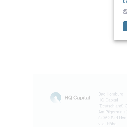
Da
Bad Homburg
HQ Capital
(Deutschland)
Am Pilgerrain 1
61352 Bad Hom
v. d. Höhe