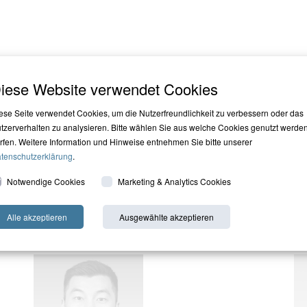
STABILITY, EXPERIENCE AND EXPERTISE
iese Website verwendet Cookies
ese Seite verwendet Cookies, um die Nutzerfreundlichkeit zu verbessern oder das
Long-term partner for investors
tzerverhalten zu analysieren. Bitte wählen Sie aus welche Cookies genutzt werde
rfen. Weitere Information und Hinweise entnehmen Sie bitte unserer
tenschutzerklärung
.
Notwendige Cookies
Marketing & Analytics Cookies
vestment Committee
Senior Investment T
Alle akzeptieren
Ausgewählte akzeptieren