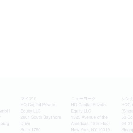
マイアミ
ニューヨーク
シン
HQ Capital Private
HQ Capital Private
HQC 
 GmbH
Equity LLC
Equity LLC
(Singa
7
2601 South Bayshore
1325 Avenue of the
50 Co
burg
Drive
Americas, 18th Floor
04-01
Suite 1750
New York, NY 10019
Singa