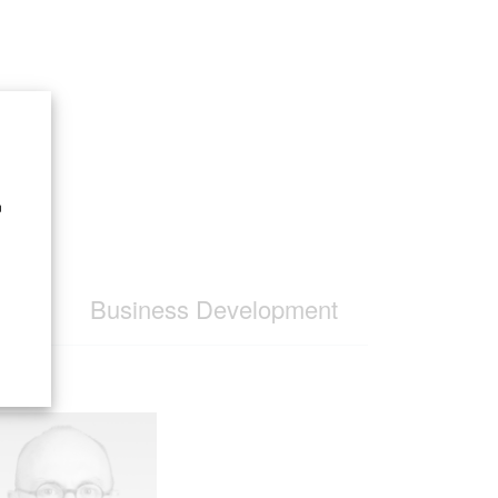
n
eam
Business Development