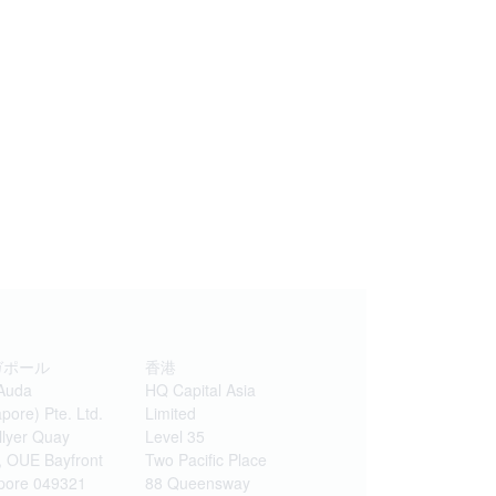
ガポール
香港
Auda
HQ Capital Asia
pore) Pte. Ltd.
Limited
llyer Quay
Level 35
, OUE Bayfront
Two Pacific Place
pore 049321
88 Queensway