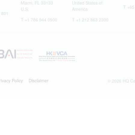
Miami, FL 33133
United States of
T +65
U.S.
America
 801
T +1 786 944 0500
T +1 212 863 2300
rivacy Policy
Disclaimer
© 2026 HQ Cap