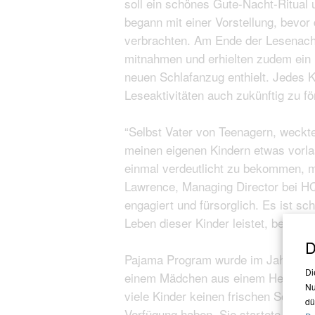
soll ein schönes Gute-Nacht-Ritual 
begann mit einer Vorstellung, bevor
verbrachten. Am Ende der Lesenacht
mitnahmen und erhielten zudem ein
neuen Schlafanzug enthielt. Jedes 
Leseaktivitäten auch zukünftig zu fö
“Selbst Vater von Teenagern, weckt
meinen eigenen Kindern etwas vorla
einmal verdeutlicht zu bekommen, m
Lawrence, Managing Director bei HQ 
engagiert und fürsorglich. Es ist s
Leben dieser Kinder leistet, beizust
D
Pajama Program wurde im Jahr 2001
Di
einem Mädchen aus einem Heim gefr
Nu
viele Kinder keinen frischen Schla
dü
Verfügung haben. Sie startete das P