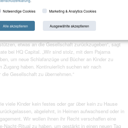
tenschutzerklärung
.
sich in schwierigen Lebenssituationen befinden. Das
Notwendige Cookies
Marketing & Analytics Cookies
eder Lebenssituation. Es wurden bereits drei Millionen
her verteilt.
Alle akzeptieren
Ausgewählte akzeptieren
tal an der Lesenacht teilnahmen, zeigt wie sehr unsere
stützen, etwas an die Gesellschaft zurückzugeben“, sagt
te bei HQ Capital. „Wir sind stolz, mit dem Pajama
ben, um neue Schlafanzüge und Bücher an Kinder zu
n Zugang haben. Kontinuierlich suchen wir nach
r die Gesellschaft zu übernehmen.“
e viele Kinder kein festes oder gar über kein zu Hause
 zurückgelassen, abgelehnt, in Heimen aufwachsend oder in
ngagement. Wir wollen ihnen ihr Recht verschaffen eine
te-Nacht-Ritual zu haben, um gestärkt in einen neuen Tag