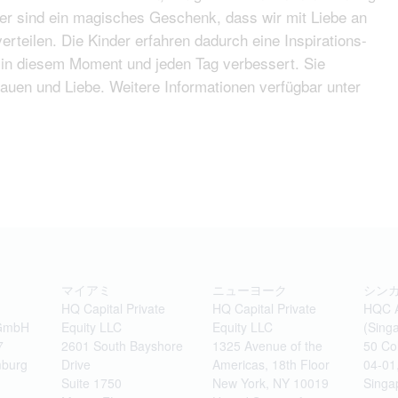
r sind ein magisches Geschenk, dass wir mit Liebe an
rteilen. Die Kinder erfahren dadurch eine Inspirations-
en in diesem Moment und jeden Tag verbessert. Sie
auen und Liebe. Weitere Informationen verfügbar unter
マイアミ
ニューヨーク
シン
HQ Capital Private
HQ Capital Private
HQC 
 GmbH
Equity LLC
Equity LLC
(Singa
7
2601 South Bayshore
1325 Avenue of the
50 Co
burg
Drive
Americas, 18th Floor
04-01
Suite 1750
New York, NY 10019
Singa