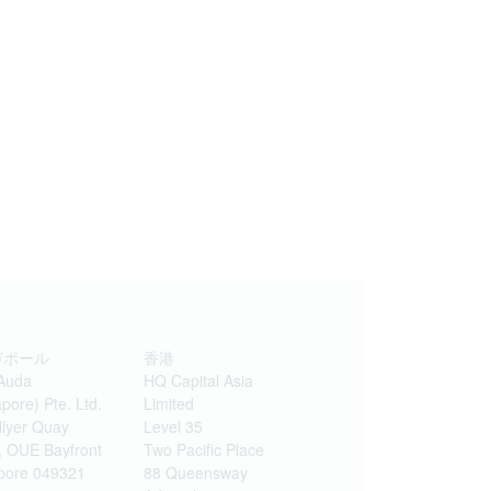
ガポール
香港
Auda
HQ Capital Asia
pore) Pte. Ltd.
Limited
llyer Quay
Level 35
, OUE Bayfront
Two Pacific Place
pore 049321
88 Queensway